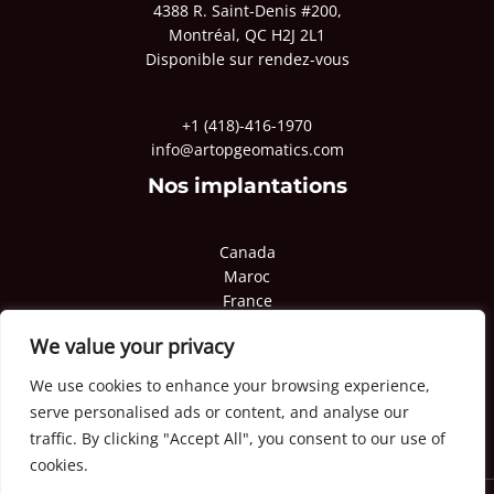
4388 R. Saint-Denis #200,
Montréal, QC H2J 2L1
Disponible sur rendez-vous
+1 (418)-416-1970
info@artopgeomatics.com
Nos implantations
Canada
Maroc
France
Pologne
We value your privacy
Qatar
Congo
We use cookies to enhance your browsing experience,
serve personalised ads or content, and analyse our
traffic. By clicking "Accept All", you consent to our use of
cookies.