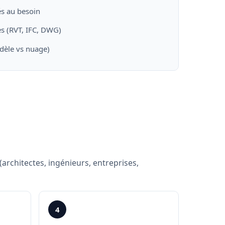
s au besoin
es (RVT, IFC, DWG)
èle vs nuage)
architectes, ingénieurs, entreprises,
4