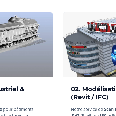
striel &
02. Modélisat
(Revit / IFC)
R)
pour bâtiments
Notre service de
Scan-
frastructures en
.RVT
(Revit) ou
IFC
prêts