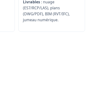
Livrables
: nuage
(E57/RCP/LAS), plans
(DWG/PDF), BIM (RVT/IFC),
jumeau numérique.