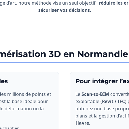
 d’art, notre méthode vise un seul objectif :
réduire les e
sécuriser vos décisions
.
umérisation 3D en Normandie
les
Pour intégrer l’e
es millions de points et
Le
Scan-to-BIM
converti
est la base idéale pour
exploitable (
Revit / IFC
) 
de déformation ou la
obtenez une base propre 
plans et la gestion d’act
Havre
.
e chantier