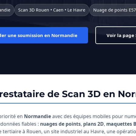
andie
Scan 3D Rouen • Caen • Le Havre
Nuage de points E57
er une soumission en Normandie
Voir la page
restataire de Scan 3D en N
riorité en
Normandie
avec des équipes mobiles pour numéri
s données fiables :
nuages de points
,
plans 2D
,
maquettes 
 tertiaire à Rouen, un site industriel au Havre, une opérati