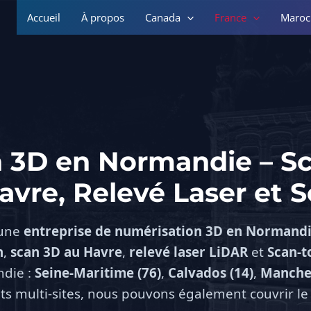
Accueil
À propos
Canada
France
Maroc
 3D en Normandie – S
avre, Relevé Laser et 
 une
entreprise de numérisation 3D en Normand
n
,
scan 3D au Havre
,
relevé laser LiDAR
et
Scan-t
die :
Seine-Maritime (76)
,
Calvados (14)
,
Manche 
ets multi-sites, nous pouvons également couvrir le 