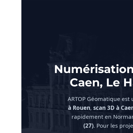
Aller
au
contenu
Numérisation
Caen, Le H
ARTOP Géomatique est
à Rouen
,
scan 3D à Cae
rapidement en Norman
(27)
. Pour les proj