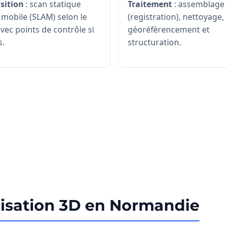
sition
: scan statique
Traitement
: assemblage
 mobile (SLAM) selon le
(registration), nettoyage,
avec points de contrôle si
géoréférencement et
s.
structuration.
risation 3D en Normandie