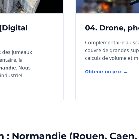
Digital
04. Drone, p
Complémentaire au scan
couvre de grandes sup
ns des jumeaux
calculs de volume et m
entaire, la
mandie
. Nous
Obtenir un prix →
ndustriel.
n : Normandie (Rouen, Caen,