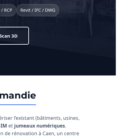
 / RCP
Revit / IFC / DWG
 Scan 3D
ormandie
ser l’existant (bâtiments, usines,
BIM
et
jumeaux numériques
.
on de rénovation à Caen, un centre