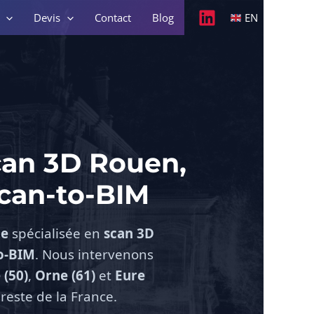
Devis
Contact
Blog
EN
can 3D Rouen,
Scan-to-BIM
ie
spécialisée en
scan 3D
o-BIM
. Nous intervenons
(50)
,
Orne (61)
et
Eure
reste de la France.