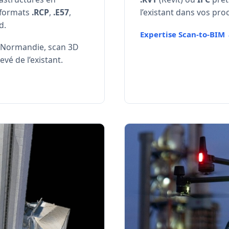
formats
.RCP
,
.E57
,
l’existant dans vos pro
d.
Expertise Scan-to-BIM
 Normandie, scan 3D
vé de l’existant.