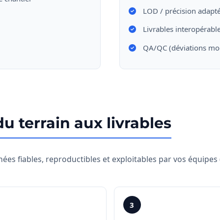
LOD / précision adapté
Livrables interopérabl
QA/QC (déviations mod
u terrain aux livrables
es fiables, reproductibles et exploitables par vos équipes (
3