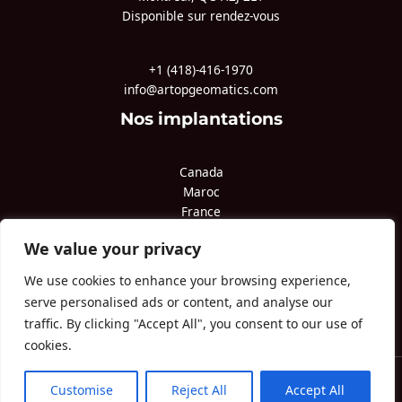
Disponible sur rendez-vous
+1 (418)-416-1970
info@artopgeomatics.com
Nos implantations
Canada
Maroc
France
Pologne
We value your privacy
Qatar
Congo
We use cookies to enhance your browsing experience,
serve personalised ads or content, and analyse our
traffic. By clicking "Accept All", you consent to our use of
cookies.
Copyright © 2026 ARTOP
Des questions?
Customise
Reject All
Accept All