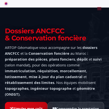
Aller
MAI
au
MEN
contenu
Dossiers ANCFCC
& Conservation foncière
ARTOP Géomatique vous accompagne sur les
dossiers
ANCFCC
et la
Conservation foncière
au Maroc :
préparation des pièces
,
plans fonciers
,
dépôt
et
suivi
(selon mandat), pour des opérations comme
immatriculation
,
réquisition
,
morcellement
,
lotissement
,
mise à jour du plan cadastral
et
rétablissement des limites
. Nos équipes mobilisent
topographes
,
ingénieur topographe
et
géomètre
(ONIGT)
.
Simuler mon coût
Comprendre la prestation