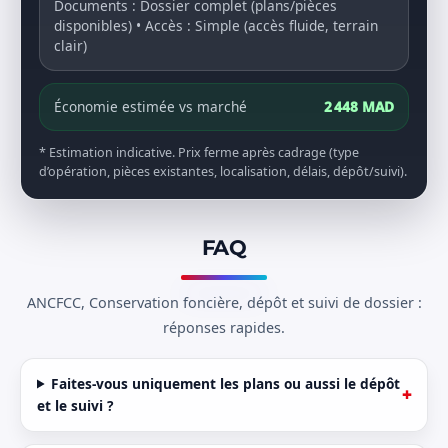
Documents : Dossier complet (plans/pièces
disponibles) • Accès : Simple (accès fluide, terrain
clair)
Économie estimée vs marché
2 448 MAD
* Estimation indicative. Prix ferme après cadrage (type
d’opération, pièces existantes, localisation, délais, dépôt/suivi).
FAQ
ANCFCC, Conservation foncière, dépôt et suivi de dossier :
réponses rapides.
Faites-vous uniquement les plans ou aussi le dépôt
et le suivi ?