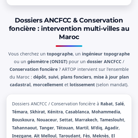
Dossiers ANCFCC & Conservation
foncière : intervention multi-villes au
Maroc
Vous cherchez un
topographe
, un
ingénieur topographe
ou un
géomètre (ONIGT)
pour un
dossier ANCFCC
/
Conservation foncière
? ARTOP intervient sur l’ensemble
du Maroc :
dépôt
,
suivi
,
plans fonciers
,
mise à jour plan
cadastral
,
morcellement
et
lotissement
(selon mandat).
Dossiers ANCFCC / Conservation foncière à
Rabat
,
Salé
,
Témara
,
Skhirat
,
Kénitra
,
Casablanca
,
Mohammedia
,
Bouskoura
,
Nouaceur
,
Settat
,
Marrakech
,
Tameslouht
,
Tahannaout
,
Tanger
,
Tétouan
,
Martil
,
M’diq
,
Agadir
,
Inezgane
,
Aït Melloul
,
Taroudant
,
Fès
,
Meknès
,
El