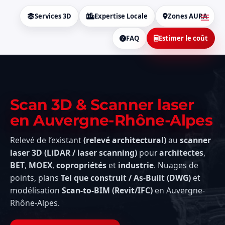
Aller
MAI
au
Services 3D
Expertise Locale
Zones AURA
MEN
contenu
FAQ
Estimer le coût
Scan 3D & Scanner laser
en Auvergne-Rhône-Alpes
Relevé de l’existant
(relevé architectural)
au
scanner
laser 3D (LiDAR / laser scanning)
pour
architectes
,
BET
,
MOEX
,
copropriétés
et
industrie
. Nuages de
points, plans
Tel que construit / As-Built (DWG)
et
modélisation
Scan-to-BIM (Revit/IFC)
en Auvergne-
Rhône-Alpes.