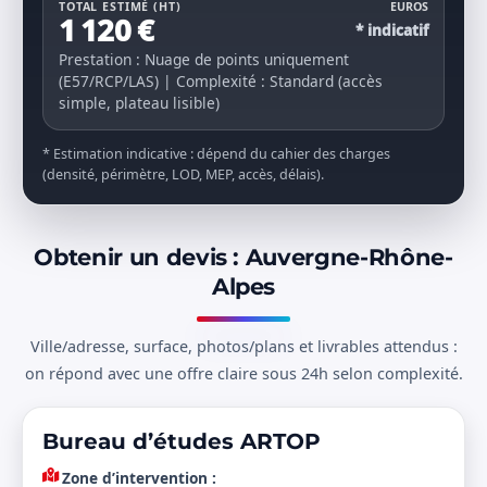
TOTAL ESTIMÉ (HT)
EUROS
1 120 €
* indicatif
Prestation : Nuage de points uniquement
(E57/RCP/LAS) | Complexité : Standard (accès
simple, plateau lisible)
* Estimation indicative : dépend du cahier des charges
(densité, périmètre, LOD, MEP, accès, délais).
Obtenir un devis : Auvergne-Rhône-
Alpes
Ville/adresse, surface, photos/plans et livrables attendus :
on répond avec une offre claire sous 24h selon complexité.
Bureau d’études ARTOP
Zone d’intervention :