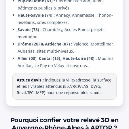
Puy-de-Dôme (63) :
Clermont-Ferrand, Riom,
bâtiments publics & privés.
Haute-Savoie (74) :
Annecy, Annemasse, Thonon-
les-Bains, sites complexes.
Savoie (73) :
Chambéry, Aix-les-Bains, projets
montagne.
Drôme (26) & Ardèche (07) :
Valence, Montélimar,
Aubenas, sites multi-niveaux.
Allier (03), Cantal (15), Haute-Loire (43) :
Moulins,
Aurillac, Le Puy-en-Velay et environs.
Astuce devis :
indiquez la ville/adresse, la surface
et les livrables attendus (E57/RCP/LAS, DWG,
Revit/IFC, MEP) pour une réponse plus rapide.
Pourquoi confier votre relevé 3D en
Auvergne-Rhône-Alpes à ARTOP ?