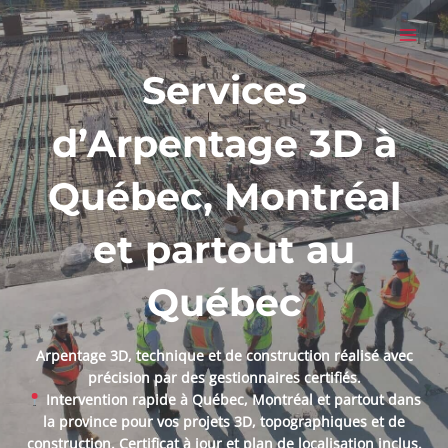
Aller
MAI
au
MEN
contenu
Services
d’Arpentage 3D à
Québec, Montréal
et partout au
Québec
Arpentage 3D, technique et de construction réalisé avec
précision par des gestionnaires certifiés.
Intervention rapide à Québec, Montréal et partout dans
la province pour vos projets 3D, topographiques et de
construction. Certificat à jour et plan de localisation inclus.