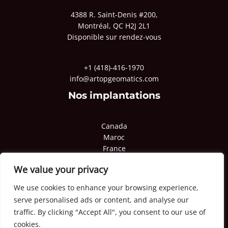
4388 R. Saint-Denis #200,
Montréal, QC H2J 2L1
Disponible sur rendez-vous
+1 (418)-416-1970
info@artopgeomatics.com
Nos implantations
Canada
Maroc
France
Pologne
We value your privacy
Qatar
Congo
We use cookies to enhance your browsing experience,
serve personalised ads or content, and analyse our
traffic. By clicking "Accept All", you consent to our use of
cookies.