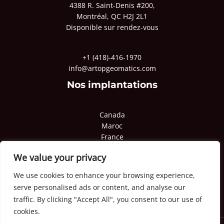
4388 R. Saint-Denis #200,
Montréal, QC H2J 2L1
Disponible sur rendez-vous
+1 (418)-416-1970
info@artopgeomatics.com
Nos implantations
Canada
Maroc
France
Pologne
We value your privacy
Qatar
Congo
We use cookies to enhance your browsing experience,
serve personalised ads or content, and analyse our
traffic. By clicking "Accept All", you consent to our use of
cookies.