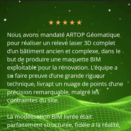
★
★
★
★
★
Nous avons mandaté ARTOP Géomatique
pour réaliser un relevé laser 3D complet
d’un bâtiment ancien et complexe, dans le
but de produire une maquette BIM
exploitable pour la rénovation. L’équipe a
su faire preuve d’une grande rigueur
technique, livrant un nuage de points d’une
précision remarquable, malgré les
contraintes du site.
La modélisation BIM livrée était
parfaitement structurée, fidèle à la réalité,