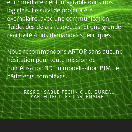
et immédiatement intégrable dans nos
logiciels. Le suivi de projet a été
exemplaire, avec une communication
fluide, des délais respectés, et une grande
réactivité à nos demandes spécifiques.
Nous recommandons ARTOP sans aucune
hésitation pour toute mission de
numérisation 3D ou modélisation BIM de
bâtiments complexes.
— RESPONSABLE TECHNIQUE, BUREAU
D’ARCHITECTURE PARTENAIRE