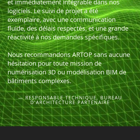
et immédiatement intégrable dans nos
logiciels. Le suivi de projet a été
exemplaire, avec une communication
fluide, des délais respectés, et une grande
réactivité à nos demandes spécifiques.
Nous recommandons ARTOP sans aucune
hésitation pour toute mission de
numérisation 3D ou modélisation BIM de
bâtiments complexes.
— RESPONSABLE TECHNIQUE, BUREAU
D’ARCHITECTURE PARTENAIRE