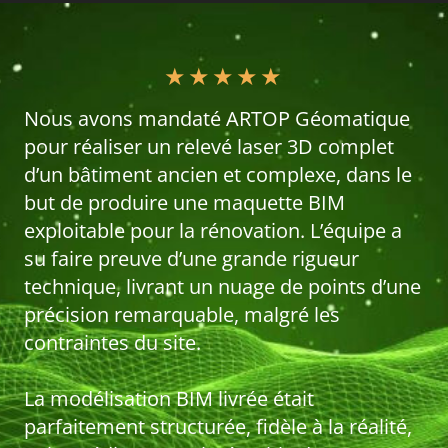
★
★
★
★
★
Nous avons mandaté ARTOP Géomatique
pour réaliser un relevé laser 3D complet
d’un bâtiment ancien et complexe, dans le
but de produire une maquette BIM
exploitable pour la rénovation. L’équipe a
su faire preuve d’une grande rigueur
technique, livrant un nuage de points d’une
précision remarquable, malgré les
contraintes du site.
La modélisation BIM livrée était
parfaitement structurée, fidèle à la réalité,