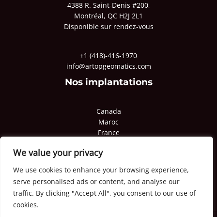
4388 R. Saint-Denis #200,
Montréal, QC H2J 2L1
Disponible sur rendez-vous
+1 (418)-416-1970
info@artopgeomatics.com
Nos implantations
Canada
Maroc
France
Pologne
We value your privacy
Qatar
Congo
We use cookies to enhance your browsing experience,
serve personalised ads or content, and analyse our
traffic. By clicking "Accept All", you consent to our use of
cookies.